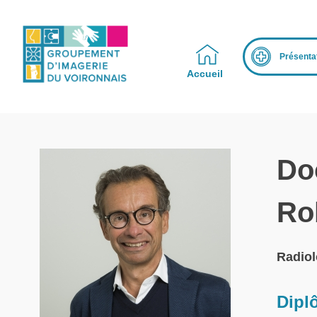
Skip
to
content
Présenta
Accueil
Do
Ro
Radiol
Dipl