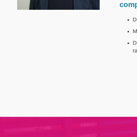
comp
D
M
D
r